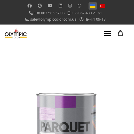
Оберіть свою мову
+38 067 585 57 03
+38 067 433 21 61
sale@olympiccolor.com.ua
Пн-Пт 09-18