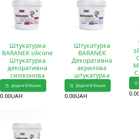
Штукатурка
Штукатурка
s
BARANEK silicone
BARANEK
Штукатурка
Декоративна
М
декоративна
акрилова
С
силіконова
штукатурка
Додати В Кошик
Додати В Кошик
0
.0
0
.00
UAH
0
.00
UAH
Деталі