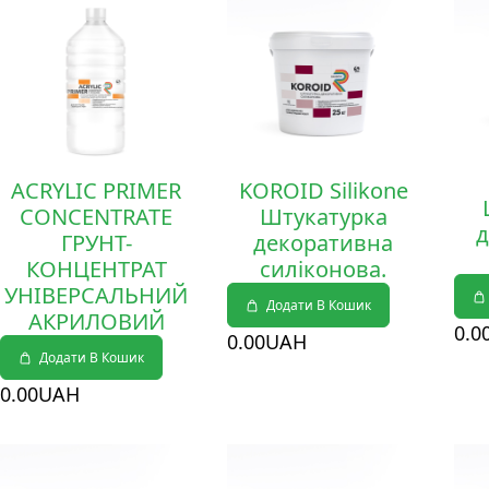
ACRYLIC PRIMER
KOROID Silikone
CONCENTRATE
Штукатурка
д
ГРУНТ-
декоративна
КОНЦЕНТРАТ
силіконова.
УНІВЕРСАЛЬНИЙ
Додати В Кошик
АКРИЛОВИЙ
0
.0
0
.00
UAH
Додати В Кошик
0
.00
UAH
Деталі
Деталі
Дет