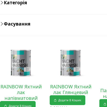
Категорія
Фасування
Деталі
Деталі
Дет
RAINBOW Яхтний
RAINBOW Яхтний
Па
лак
лак Глянцевий
н
напівматовий
Додати В Кошик
Додати В Кошик