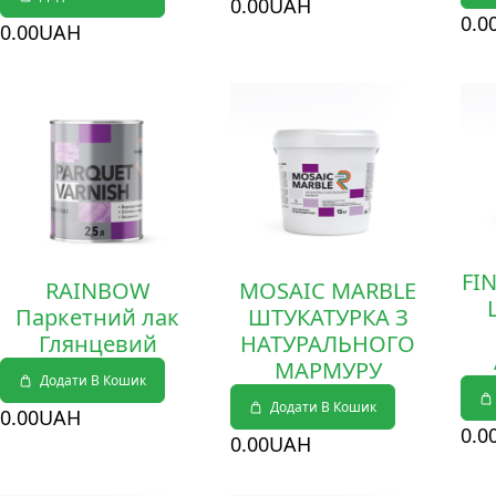
0
.00
UAH
0
.0
0
.00
UAH
Деталі
Деталі
Дет
FI
RAINBOW
MOSAIC MARBLE
Паркетний лак
ШТУКАТУРКА З
Глянцевий
НАТУРАЛЬНОГО
МАРМУРУ
Додати В Кошик
Додати В Кошик
0
.00
UAH
0
.0
0
.00
UAH