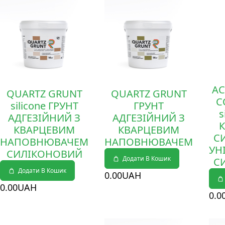
Деталі
Деталі
Дет
AC
QUARTZ GRUNT
QUARTZ GRUNT
C
silicone ГРУНТ
ГРУНТ
s
АДГЕЗІЙНИЙ З
АДГЕЗІЙНИЙ З
КВАРЦЕВИМ
КВАРЦЕВИМ
С
НАПОВНЮВАЧЕМ
НАПОВНЮВАЧЕМ
УН
СИЛІКОНОВИЙ
Додати В Кошик
С
Додати В Кошик
0
.00
UAH
0
.00
UAH
0
.0
Деталі
Деталі
Дет