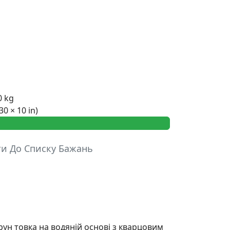
0 kg
30 × 10 in)
ти До Списку Бажань
рун товка на водяній основі з кварцовим