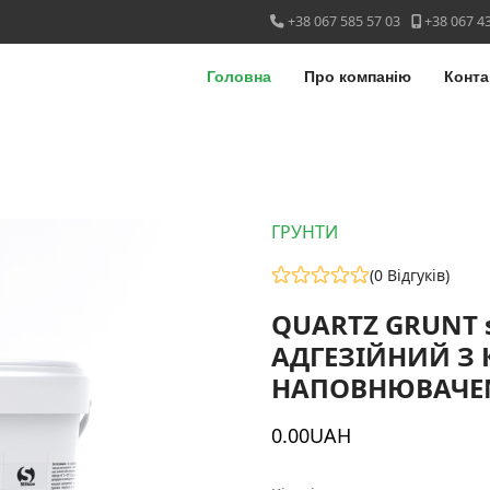
у
+38 067 585 57 03
+38 067 4
Головна
Про компанію
Конта
ГРУНТИ
(0 Відгуків)
QUARTZ GRUNT s
АДГЕЗІЙНИЙ З
НАПОВНЮВАЧЕ
0
.00
UAH