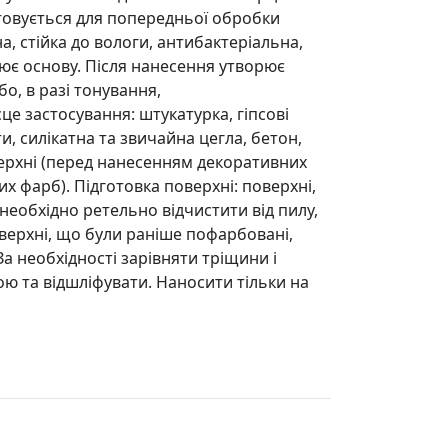
овується для попередньої обробки
, стійка до вологи, антибактеріальна,
лює основу. Після нанесення утворює
бо, в разі тонування,
е застосування: штукатурка, гіпсові
и, силікатна та звичайна цегла, бетон,
верхні (перед нанесенням декоративних
их фарб). Підготовка поверхні: поверхні,
еобхідно ретельно відчистити від пилу,
оверхні, що були раніше пофарбовані,
За необхідності зарівняти тріщини і
ою та відшліфувати. Наносити тільки на