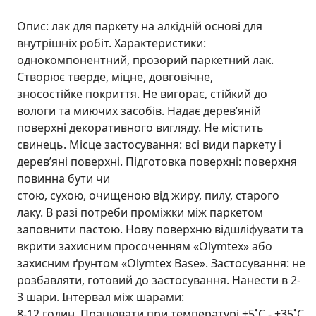
Опис: лак для паркету на алкідній основі для
внутрішніх робіт. Характеристики:
однокомпонентний, прозорий паркетний лак.
Створює тверде, міцне, довговічне,
зносостійке покриття. Не вигорає, стійкий до
вологи та миючих засобів. Надає дерев’яній
поверхні декоративного вигляду. Не містить
свинець. Місце застосування: всі види паркету і
дерев’яні поверхні. Підготовка поверхні: поверхня
повинна бути чи
стою, сухою, очищеною від жиру, пилу, старого
лаку. В разі потреби проміжки між паркетом
заповнити пастою. Нову поверхню відшліфувати та
вкрити захисним просоченням «Olymtex» або
захисним ґрунтом «Olymtex Base». Застосування: не
розбавляти, готовий до застосування. Нанести в 2-
3 шари. Інтервал між шарами:
8-12 годин. Працювати при температурі +5˚С - +35˚С