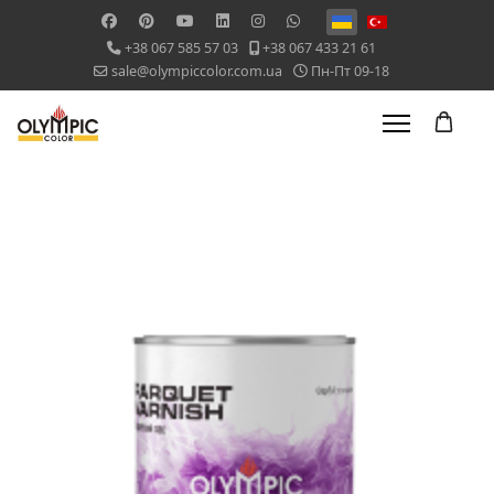
Оберіть свою мову
+38 067 585 57 03
+38 067 433 21 61
sale@olympiccolor.com.ua
Пн-Пт 09-18