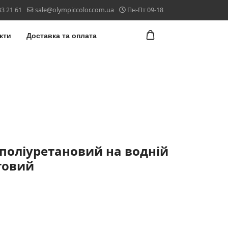
33 21 61
sale@olympiccolor.com.ua
Пн-Пт 09-18
кти
Доставка та оплата
поліуретановий на водній
товий