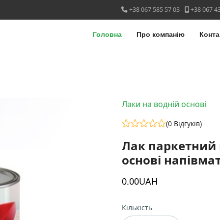
у
+38 067 585 57 03
+38 067 4
Головна
Про компанію
Конта
Лаки на водній основі
(0 Відгуків)
Лак паркетний 
основі напівма
0
.00
UAH
Кількість