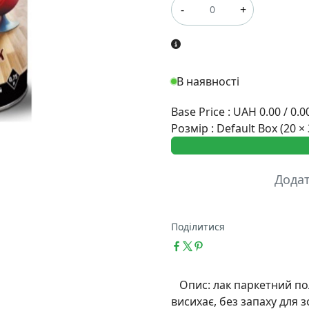
-
+
В наявності
Base Price
:
UAH 0.00 / 0.0
Розмір
:
Default Box (20 × 
Дода
Поділитися
Опис: лак паркетний пол
висихає, без запаху для з