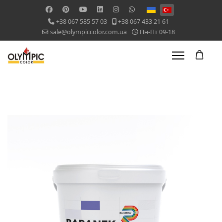
Dilinizi seçin
+38 067 585 57 03
+38 067 433 21 61
sale@olympiccolor.com.ua
Пн-Пт 09-18