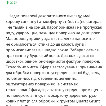
Надає поверхні декоративного вигляду, має
хорошу сонячну і атмосферну стійкість (не вигорає
і не тьмяніє на сонці), паропроникна і не пропускає
воду, удароміцна, захищає поверхню на довгі роки.
Має хорошу криючу здатність, легко наноситься,
не обмилюється, стійка до дії кислот, лугів і
промислових газів, швидко сохне. Забарвлюється
практично у будь-який колір. Дозволяє досягти
шорсткої, рівномірно-зернистої фактури поверхні.
Екологічно чиста. Сфера застосування: призначена
для обробки поверхонь усередині і зовні будівель,
по бетонних, підготовлених цегляних,
оштукатурених поверхнях і в системах
теплоізоляції фасадів, а також у сердині приміщень
по поверхях із гіпсу, гіпсокартону, деревноструж-
кових плит (після обробки їх грунтом Quartz Grunt