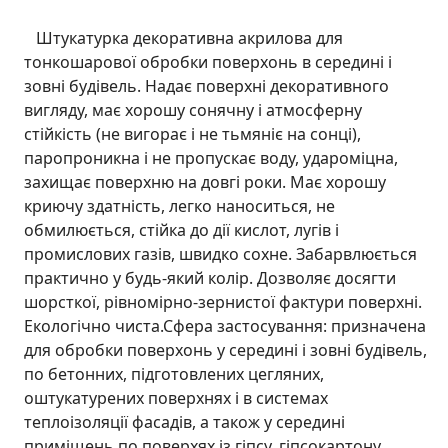
Штукатурка декоративна акрилова для
тонкошарової обробки поверхонь в середині і
зовні будівель. Надає поверхні декоративного
вигляду, має хорошу сонячну і атмосферну
стійкість (не вигорає і не тьмяніє на сонці),
паропроникна і не пропускає воду, удароміцна,
захищає поверхню на довгі роки. Має хорошу
криючу здатність, легко наноситься, не
обмилюється, стійка до дії кислот, лугів і
промислових газів, швидко сохне. Забарвлюється
практично у будь-який колір. Дозволяє досягти
шорсткої, рівномірно-зернистої фактури поверхні.
Екологічно чиста.Сфера застосування: призначена
для обробки поверхонь у середині і зовні будівель,
по бетонних, підготовлених цегляних,
оштукатурених поверхнях і в системах
теплоізоляції фасадів, а також у середині
приміщень по поверхях із гіпсу, гіпсокартону,