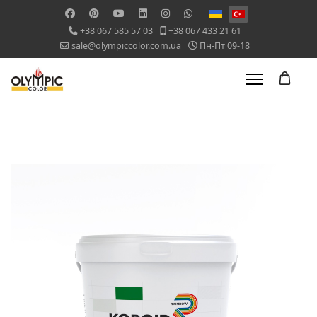
Dilinizi seçin
+38 067 585 57 03
+38 067 433 21 61
sale@olympiccolor.com.ua
Пн-Пт 09-18